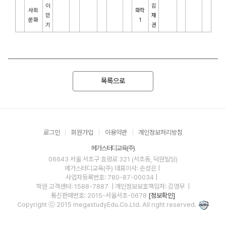
이
김
사회
화학
민
재
문화
1
기
권
목록으로
로그인
회원가입
이용약관
개인정보처리방침
메가스터디교육(주)
06643 서울 서초구 효령로 321 (서초동, 덕원빌딩)
메가스터디교육(주)
대표이사: 손성은 |
사업자등록번호: 780-87-00034
|
학원 고객센터: 1588-7887
| 개인정보보호책임자: 김영무
|
통신판매번호: 2015-서울서초-0678
[정보확인]
Copyright ⓒ 2015 megastudyEdu.Co.Ltd. All right reserved.