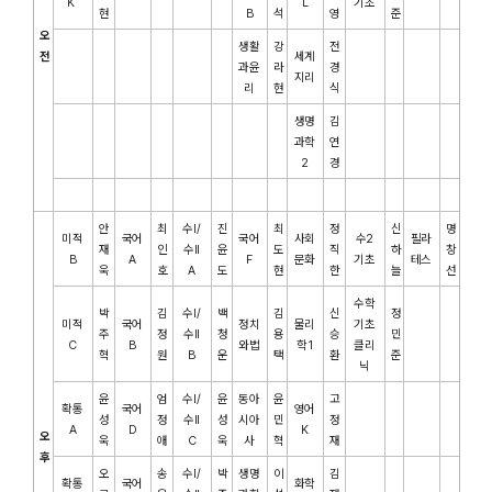
K
L
기초
현
B
석
영
준
오
생활
강
전
전
세계
과윤
라
경
지리
리
현
식
생명
김
과학
연
2
경
안
최
수I/
진
최
정
신
명
미적
국어
국어
사회
수2
필라
재
인
수II
윤
도
직
하
창
B
A
F
문화
기초
테스
욱
호
A
도
현
한
늘
선
수학
박
김
수I/
백
김
신
정
미적
국어
정치
물리
기초
주
정
수II
청
용
승
민
C
B
와법
학1
클리
혁
원
B
운
택
환
준
닉
윤
엄
수I/
윤
동아
윤
고
확통
국어
영어
성
정
수II
성
시아
민
정
A
D
K
오
욱
애
C
욱
사
혁
재
후
오
송
수I/
박
생명
이
김
확통
국어
화학