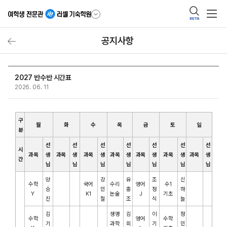
BETA
공지사항
2027 반수반 시간표
2026. 06. 11
구
월
화
수
목
금
토
일
분
선
선
선
선
선
선
선
시
과목
생
과목
생
과목
생
과목
생
과목
생
과목
생
과목
생
간
님
님
님
님
님
님
님
양
강
유
조
신
수학
국어
수리
영어
수1
승
민
홍
정
하
Y
K1
논술
J
기초
진
철
조
식
늘
김
생명
김
이
정
수학
영어
수학
기
과학
회
기
민