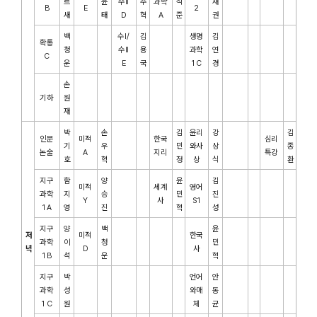
르
윤
수II
주
과학
석
재
B
E
2
새
태
D
혁
A
준
권
백
수I/
김
생명
김
확통
청
수II
용
과학
연
C
운
E
국
1 C
경
손
기하
원
재
박
손
김
윤리
강
김
인문
미적
한국
심리
기
우
민
와사
상
종
논술
A
지리
특강
호
혁
정
상
식
환
지구
함
양
윤
김
미적
세계
영어
과학
지
승
민
진
Y
사
S1
1 A
영
진
혁
성
지구
양
백
윤
저
미적
한국
과학
이
청
민
녁
D
사
1 B
석
운
혁
지구
박
언어
안
과학
성
와매
동
1 C
원
체
균