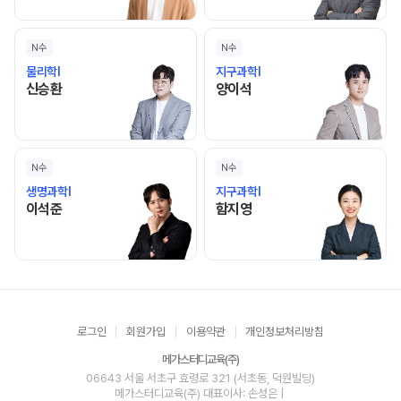
N수
N수
물리학I
지구과학I
신승환 선생님 홈 바로가기
양이석 선생님 홈 바로가기
신승환
양이석
N수
N수
생명과학I
지구과학I
이석준 선생님 홈 바로가기
함지영 선생님 홈 바로가기
이석준
함지영
로그인
회원가입
이용약관
개인정보처리방침
메가스터디교육(주)
06643 서울 서초구 효령로 321 (서초동, 덕원빌딩)
메가스터디교육(주)
대표이사: 손성은 |