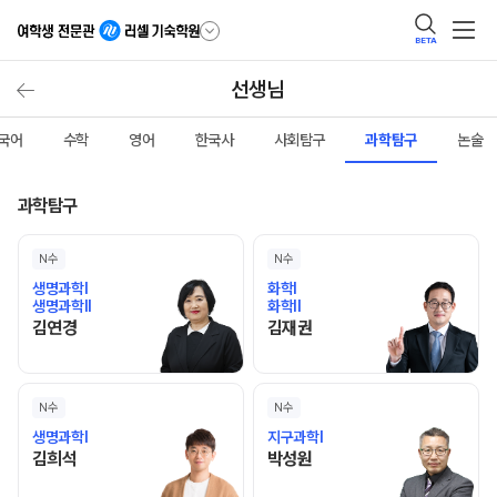
BETA
선생님
국어
수학
영어
한국사
사회탐구
과학탐구
논술
과학탐구
N수
N수
생명과학I
화학I
생명과학II
화학II
김연경 선생님 홈 바로가기
김재권 선생님 홈 바로가기
김연경
김재권
N수
N수
생명과학I
지구과학I
김희석 선생님 홈 바로가기
박성원 선생님 홈 바로가기
김희석
박성원