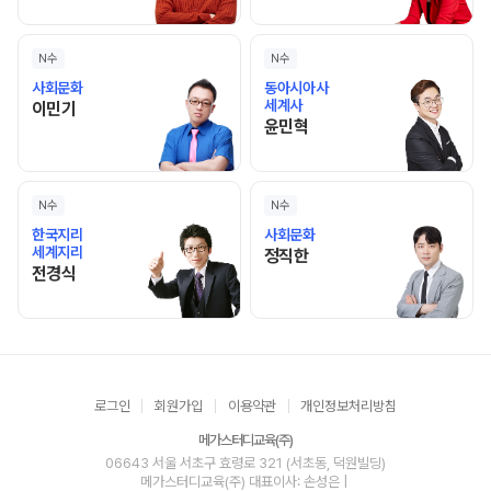
N수
N수
사회문화
동아시아사
세계사
이민기 선생님 홈 바로가기
이민기
윤민혁 선생님 홈 바로가기
윤민혁
N수
N수
한국지리
사회문화
세계지리
정직한 선생님 홈 바로가기
정직한
전경식 선생님 홈 바로가기
전경식
로그인
회원가입
이용약관
개인정보처리방침
메가스터디교육(주)
06643 서울 서초구 효령로 321 (서초동, 덕원빌딩)
메가스터디교육(주)
대표이사: 손성은 |