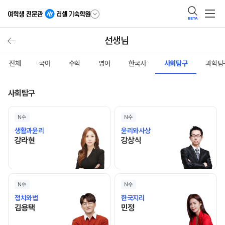
BETA
선생님
전체
국어
수학
영어
한국사
사회탐구
과학탐
사회탐구
N수
N수
생활과윤리
윤리와사상
강라현 선생님 홈 바로가기
강상식 선생님 홈 바로가기
강라현
강상식
N수
N수
정치와법
한국지리
김용택 선생님 홈 바로가기
민정 선생님 홈 바로가기
김용택
민정