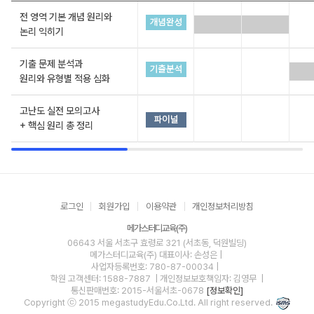
전 영역 기본 개념 원리와
논리 익히기
기출 문제 분석과
원리와 유형별 적용 심화
고난도 실전 모의고사
+ 핵심 원리 총 정리
로그인
회원가입
이용약관
개인정보처리방침
메가스터디교육(주)
06643 서울 서초구 효령로 321 (서초동, 덕원빌딩)
메가스터디교육(주)
대표이사: 손성은 |
사업자등록번호: 780-87-00034
|
학원 고객센터: 1588-7887
| 개인정보보호책임자: 김영무
|
통신판매번호: 2015-서울서초-0678
[정보확인]
Copyright ⓒ 2015 megastudyEdu.Co.Ltd. All right reserved.