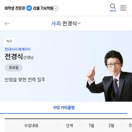
BETA
사회
전경식
N수
한국지리·세계지리
전경식
선생님
프로필
만점을 향한 전력 질주
수업 커리큘럼
수업내용
단계
1월
2월
3