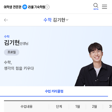
BETA
수학
김기현
수학
김기현
선생님
프로필
수학,
생각의 힘을 키우다
수업 커리큘럼
수업내용
단계
1월
2월
3