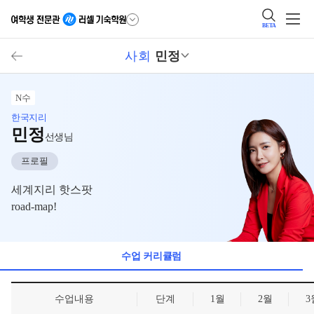
BETA
사회
민정
N수
한국지리
민정
선생님
프로필
세계지리 핫스팟
road-map!
수업 커리큘럼
수업내용
단계
1월
2월
3