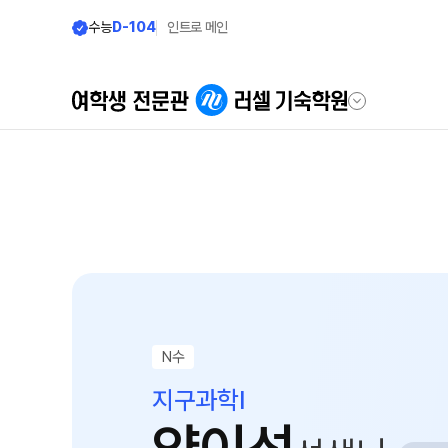
수능
D-104
인트로 메인
학원안내
모집안내
우리의 시작
모집요강
2027 윈터스쿨
러셀 기숙 이야기
N
2027 윈터플러스
러셀 기숙의 진심
2027 반수반
학습환경에 대한 생각
N수
2027 N수 정규반
먹거리에 대한 생각
지구과학I
장학제도
위생/안전에 대한 생각
입학 준비