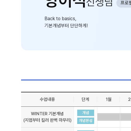
양이석
선생님
선생님
프로
입학준비물
학원 시설
입학 자료 신청
Back to basics,
위치안내
기본개념부터 단단하게!
환불 규정
수업내용
단계
1월
WINTER 기본개념
(지엽부터 킬러 완벽 마무리)