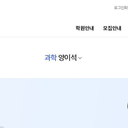
로그인
회
학원안내
모집안내
선생님
교육 
과학
양이석
선생님
학생 관
전체
바른공부
국어
N
재원생 
수학
OMEGA
영어
전국 대단
한국사
메가X대성
사회탐구
ALPHA 
과학탐구