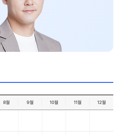
젠
온라인 상담
능 적중 문항
방문상담 예약
원장과 소통하기
케줄
설명회·공개특강
표
특별 혜택
특별 지원
트 리포트
 QUBE
8월
9월
10월
11월
12월