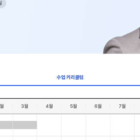
필
수학 아이
논술
2026 수
학습 스
하루 일과
재원생 
메가패스 
메가 스마
수업 커리큘럼
질문답변 앱
2월
3월
4월
5월
6월
7월