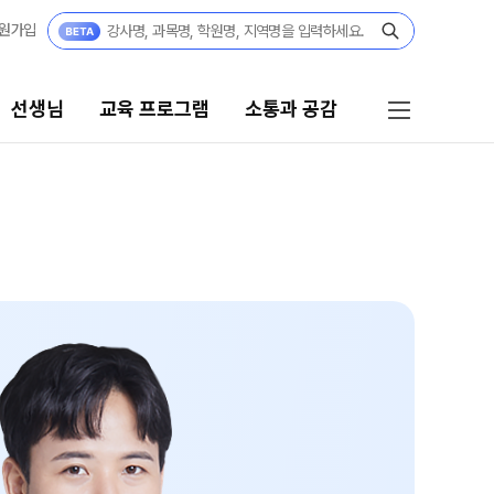
원가입
선생님
교육 프로그램
소통과 공감
프로그램
소통과 공감
리 시스템
공지사항
 자습전용관
부모님 공간
캠퍼스 생활
전용 콘텐츠
부모님 편지
 모의고사
주간 식단표
위 실전 모의고사
학원 상담
 더 프리미엄 모의고사
모의고사
자주 묻는 질문