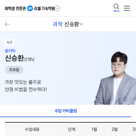
BETA
과학
신승환
N수
물리학I
신승환
선생님
프로필
가장 맛있는 물리로
만점 비법을 전수하다!
수업 커리큘럼
수업내용
단계
1월
2월
3