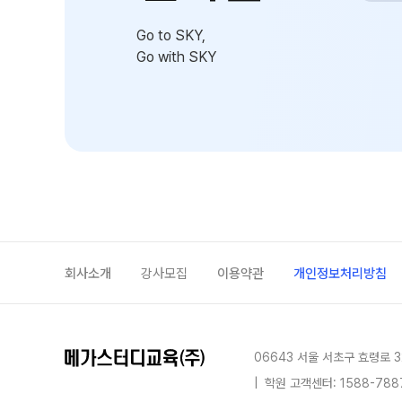
선생님
입학준비물
Go to SKY,
학원 시설
입학 자료 신청
Go with SKY
위치안내
환불 규정
회사소개
강사모집
이용약관
개인정보처리방침
06643 서울 서초구 효령로 3
|
학원 고객센터: 1588-788