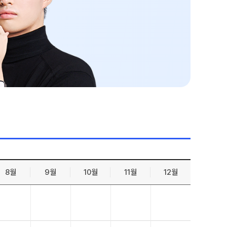
젠
온라인 상담
능 적중 문항
방문상담 예약
원장과 소통하기
케줄
설명회·공개특강
표
특별 혜택
특별 지원
트 리포트
 QUBE
8월
9월
10월
11월
12월