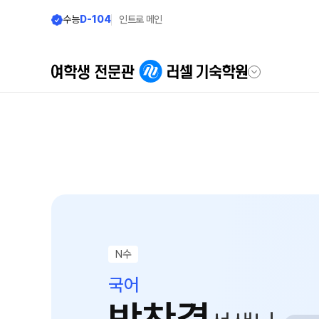
수능
D-104
인트로 메인
학원안내
모집안내
우리의 시작
모집요강
2027 윈터스쿨
러셀 기숙 이야기
N
2027 윈터플러스
러셀 기숙의 진심
2027 반수반
학습환경에 대한 생각
N수
2027 N수 정규반
먹거리에 대한 생각
국어
장학제도
위생/안전에 대한 생각
입학 준비