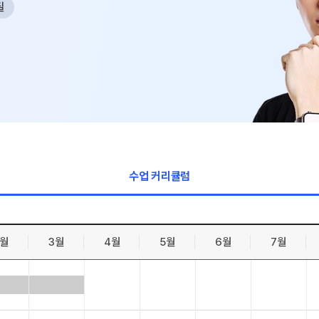
필
수학 아이
논술
2026 수
학습 스
하루 일과
재원생 
메가패스 
메가 스마
수업 커리큘럼
질문답변 앱
2월
3월
4월
5월
6월
7월