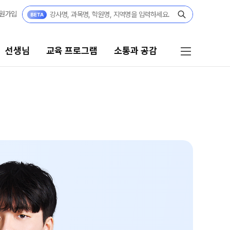
원가입
선생님
교육 프로그램
소통과 공감
프로그램
소통과 공감
리 시스템
공지사항
 자습전용관
부모님 공간
캠퍼스 생활
전용 콘텐츠
부모님 편지
 모의고사
주간 식단표
위 실전 모의고사
학원 상담
 더 프리미엄 모의고사
모의고사
자주 묻는 질문