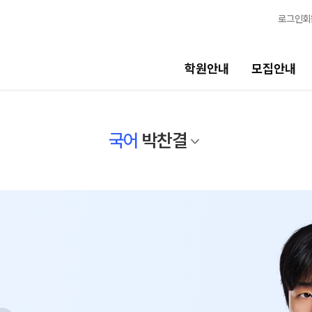
로그인
회
학원안내
모집안내
선생님
교육 
국어
박찬결
선생님
학생 관
전체
바른공부
국어
N
재원생 
수학
OMEGA
영어
전국 대단
한국사
메가X대성
사회탐구
ALPHA 
과학탐구