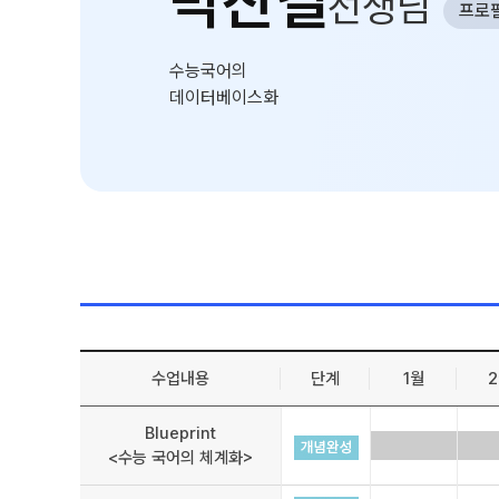
박찬결
선생님
선생님
프로
입학준비물
학원 시설
입학 자료 신청
수능국어의
위치안내
데이터베이스화
환불 규정
수업내용
단계
1월
Blueprint
<수능 국어의 체계화>