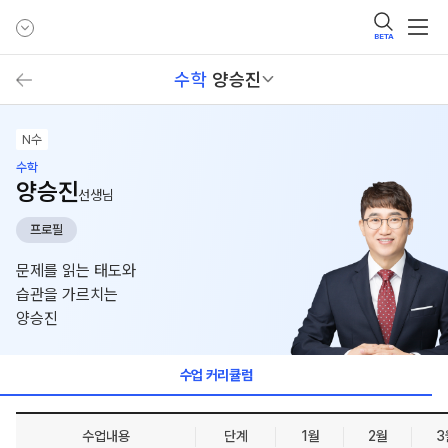
BETA
수학
양승진
N수
수학
양승진
선생님
프로필
문제를 읽는 태도와
습관을 가르치는
양승진
수업 커리큘럼
수업내용
단계
1월
2월
3