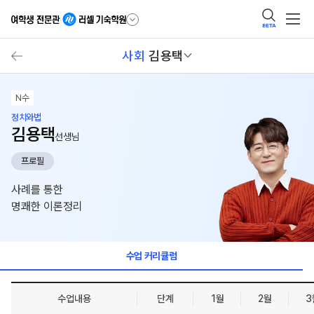
BETA
사회
김용택
N수
정치와법
김용택
선생님
프로필
사례를 통한
명쾌한 이론정리
수업 커리큘럼
수업내용
단계
1월
2월
3