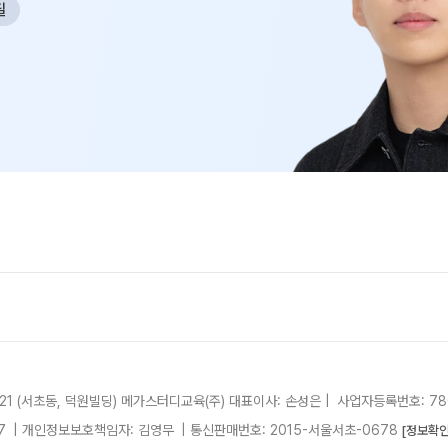
필
수학 아이
논술
2026 수
학습 스
하루 일과
재원생 
메가패스 
메가 스마
질문답변 앱
21 (서초동, 덕원빌딩)
메가스터디교육(주)
대표이사: 손성은 |
사업자등록번호: 780
7
| 개인정보보호책임자: 김영무
|
통신판매번호: 2015-서울서초-0678
[정보확인