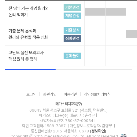
전 영역 기본 개념 원리와
논리 익히기
기출 문제 분석과
원리와 유형별 적용 심화
고난도 실전 모의고사
핵심 원리 총 정리
로그인
회원가입
이용약관
개인정보처리방침
메가스터디교육(주)
06643 서울 서초구 효령로 321 (서초동, 덕원빌딩)
메가스터디교육(주)
대표이사: 손성은 |
사업자등록번호: 780-87-00034
|
학원 고객센터: 1588-7887
| 개인정보보호책임자: 김영무
|
통신판매번호: 2015-서울서초-0678
[정보확인]
Copyright ⓒ 2015 megastudyEdu.Co.Ltd. All right reserved.