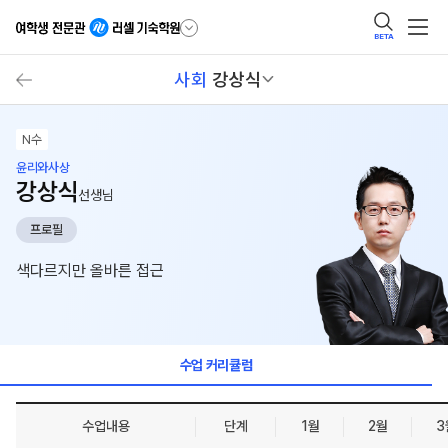
BETA
사회
강상식
N수
윤리와사상
강상식
선생님
프로필
색다르지만 올바른 접근
수업 커리큘럼
수업내용
단계
1월
2월
3