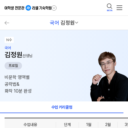
BETA
국어
김정원
N수
국어
김정원
선생님
프로필
비문학 영역별
공략법&
화작 10분 완성
수업 커리큘럼
수업내용
단계
1월
2월
3