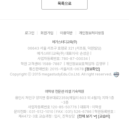
목록으로
로그인
회원가입
이용약관
개인정보처리방침
메가스터디교육(주)
06643 서울 서초구 효령로 321 (서초동, 덕원빌딩)
메가스터디교육(주)
대표이사: 손성은 |
사업자등록번호: 780-87-00034
|
학원 고객센터: 1588-7887
| 개인정보보호책임자: 김영무
|
통신판매번호: 2015-서울서초-0678
[정보확인]
Copyright ⓒ 2015 megastudyEdu.Co.Ltd. All right reserved.
여학생 전문관 러셀 기숙학원
용인시 처인구 양지면 중부대로2359(제일리 603 외 4필지) 지하 1층
~3층
사업자등록번호 120-85-50776 | 대표자 : 이학성
문의전화 : 031-512-1010 | FAX : 031) 526-6786 | 학원등록번호 :
제4472-3호 교습과정 : 입시, 진학상담
[전체 보기
]
[교습비]
blog
youtube
insta